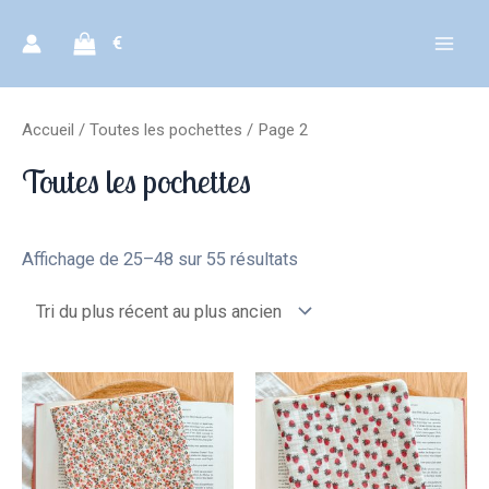
Aller
€
au
Mai
contenu
Men
Accueil
/
Toutes les pochettes
/ Page 2
Toutes les pochettes
Trié
Affichage de 25–48 sur 55 résultats
du
plus
récent
au
plus
ancien